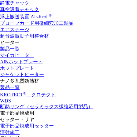
静電チャック
真空吸着チャック
®
浮上搬送装置 Air-Kroll
プローブカード用微細穴加工製品
エアステージ
超音波振動子用整合材
ヒーター
製品一覧
マイカヒーター
AlNホットプレート
ホットプレート
ジャケットヒーター
ナノ多孔質断熱材
製品一覧
®
KROTECT
クロテクト
WDS
断熱リング（セラミックス繊維応用製品）
電子部品焼成用
セッター・サヤ
電子部品焼成用セッター
溶射施工