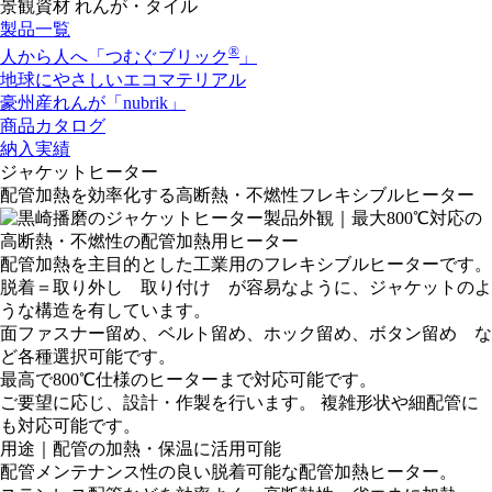
景観資材 れんが・タイル
製品一覧
®
人から人へ「つむぐブリック
」
地球にやさしいエコマテリアル
豪州産れんが「nubrik」
商品カタログ
納入実績
ジャケットヒーター
配管加熱を効率化する高断熱・不燃性フレキシブルヒーター
配管加熱を主目的とした工業用のフレキシブルヒーターです。
脱着＝取り外し 取り付け が容易なように、ジャケットのよ
うな構造を有しています。
面ファスナー留め、ベルト留め、ホック留め、ボタン留め な
ど各種選択可能です。
最高で800℃仕様のヒーターまで対応可能です。
ご要望に応じ、設計・作製を行います。 複雑形状や細配管に
も対応可能です。
用途｜配管の加熱・保温に活用可能
配管メンテナンス性の良い脱着可能な配管加熱ヒーター。