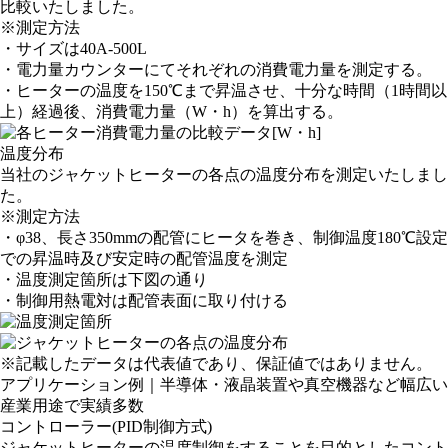
比較いたしました。
※測定方法
・サイズは40A-500L
・電力量カウンターにてそれぞれの消費電力量を測定する。
・ヒーターの温度を150℃まで昇温させ、十分な時間（1時間以
上）経過後、消費電力量（W・h）を算出する。
温度分布
当社のジャケットヒーターの各点の温度分布を測定いたしまし
た。
※測定方法
・φ38、長さ350mmの配管にヒータを巻き、制御温度180℃設定
での昇温時及び安定時の配管温度を測定
・温度測定箇所は下図の通り
・制御用熱電対は配管表面に取り付ける
※記載したデータは代表値であり、保証値ではありません。
アプリケーション例｜半導体・液晶装置や真空機器など幅広い
産業用途で実績多数
コントローラー(PID制御方式)
ジャケットヒーターの温度制御をすることを目的としたコント