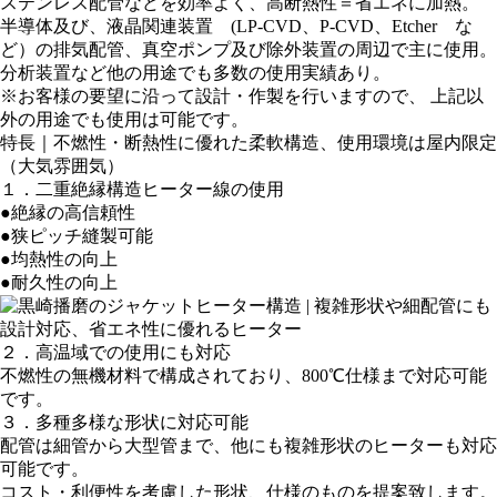
ステンレス配管などを効率よく、高断熱性＝省エネに加熱。
半導体及び、液晶関連装置 (LP-CVD、P-CVD、Etcher な
ど）の排気配管、真空ポンプ及び除外装置の周辺で主に使用。
分析装置など他の用途でも多数の使用実績あり。
※お客様の要望に沿って設計・作製を行いますので、 上記以
外の用途でも使用は可能です。
特長｜不燃性・断熱性に優れた柔軟構造、使用環境は屋内限定
（大気雰囲気）
１．二重絶縁構造ヒーター線の使用
●絶縁の高信頼性
●狭ピッチ縫製可能
●均熱性の向上
●耐久性の向上
２．高温域での使用にも対応
不燃性の無機材料で構成されており、800℃仕様まで対応可能
です。
３．多種多様な形状に対応可能
配管は細管から大型管まで、他にも複雑形状のヒーターも対応
可能です。
コスト・利便性を考慮した形状、仕様のものを提案致します。