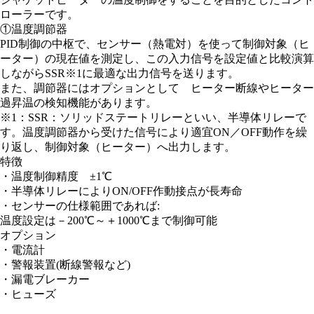
ローラーです。
①温度調節器
PID制御の中枢で、センサー（熱電対）を使って制御対象（ヒ
ーター）の現在値を測定し、この入力信号を設定値と比較演算
しながらSSR※1に最適な出力信号を送ります。
また、調節器にはオプションとして ヒーター断線やヒーター
過昇温の検知機能があります。
※1：SSR：ソリッドステートリレーといい、半導体リレーで
す。温度調節器から受けた信号により適宜ON／OFF動作を繰
り返し、制御対象（ヒーター）へ出力します。
特徴
・温度制御精度 ±1℃
・半導体リレーによりON/OFF作動接点が長寿命
・センサーの仕様範囲であれば:
温度設定は－200℃～＋1000℃まで制御可能
オプション
・電流計
・警報装置(断線警報など)
・漏電ブレーカー
・ヒューズ