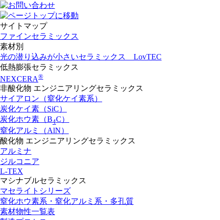
サイトマップ
ファインセラミックス
素材別
光の潜り込みが小さいセラミックス LovTEC
低熱膨張セラミックス
®
NEXCERA
非酸化物 エンジニアリングセラミックス
サイアロン（窒化ケイ素系）
炭化ケイ素（SiC）
炭化ホウ素（B
C）
4
窒化アルミ（AlN）
酸化物 エンジニアリングセラミックス
アルミナ
ジルコニア
L-TEX
マシナブルセラミックス
マセライトシリーズ
窒化ホウ素系・窒化アルミ系・多孔質
素材物性一覧表