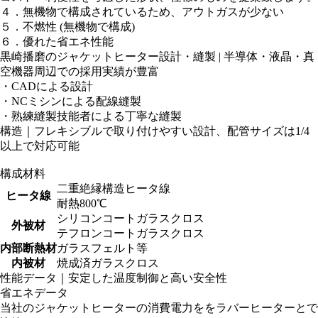
４．無機物で構成されているため、アウトガスが少ない
５．不燃性 (無機物で構成)
６．優れた省エネ性能
黒崎播磨のジャケットヒーター設計・縫製 | 半導体・液晶・真
空機器周辺での採用実績が豊富
・CADによる設計
・NCミシンによる配線縫製
・熟練縫製技能者による丁寧な縫製
構造｜フレキシブルで取り付けやすい設計、配管サイズは1/4
以上で対応可能
構成材料
二重絶縁構造ヒータ線
ヒータ線
耐熱800℃
シリコンコートガラスクロス
外被材
テフロンコートガラスクロス
内部断熱材
ガラスフェルト等
内被材
焼成済ガラスクロス
性能データ｜安定した温度制御と高い安全性
省エネデータ
当社のジャケットヒーターの消費電力ををラバーヒーターとで