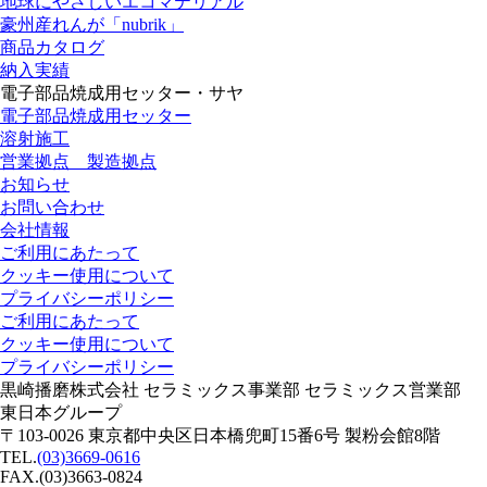
地球にやさしいエコマテリアル
豪州産れんが「nubrik」
商品カタログ
納入実績
電子部品焼成用セッター・サヤ
電子部品焼成用セッター
溶射施工
営業拠点 製造拠点
お知らせ
お問い合わせ
会社情報
ご利用にあたって
クッキー使用について
プライバシーポリシー
ご利用にあたって
クッキー使用について
プライバシーポリシー
黒崎播磨株式会社 セラミックス事業部 セラミックス営業部
東日本グループ
〒103-0026 東京都中央区日本橋兜町15番6号 製粉会館8階
TEL.
(03)3669-0616
FAX.(03)3663-0824