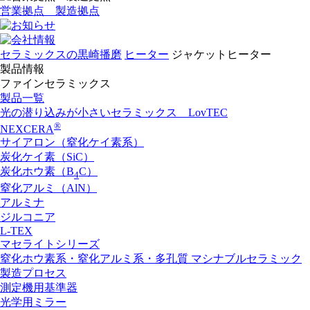
営業拠点 製造拠点
セラミックスの黒崎播磨
ヒーター
ジャケットヒーター
製品情報
ファインセラミックス
製品一覧
光の潜り込みが小さいセラミックス LovTEC
®
NEXCERA
サイアロン（窒化ケイ素系）
炭化ケイ素（SiC）
炭化ホウ素（B
C）
4
窒化アルミ（AlN）
アルミナ
ジルコニア
L-TEX
マセライトシリーズ
窒化ホウ素系・窒化アルミ系・多孔質 マシナブルセラミック
製造プロセス
測定機用基準器
光学用ミラー