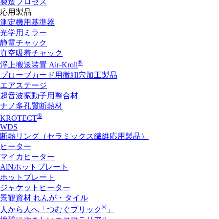
製造プロセス
応用製品
測定機用基準器
光学用ミラー
静電チャック
真空吸着チャック
®
浮上搬送装置 Air-Kroll
プローブカード用微細穴加工製品
エアステージ
超音波振動子用整合材
ナノ多孔質断熱材
®
KROTECT
WDS
断熱リング（セラミックス繊維応用製品）
ヒーター
マイカヒーター
AlNホットプレート
ホットプレート
ジャケットヒーター
景観資材 れんが・タイル
®
人から人へ「つむぐブリック
」